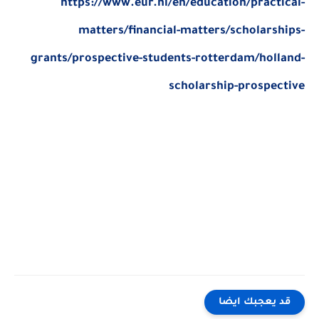
https://www.eur.nl/en/education/practical-
matters/financial-matters/scholarships-
grants/prospective-students-rotterdam/holland-
scholarship-prospective
قد يعجبك ايضا