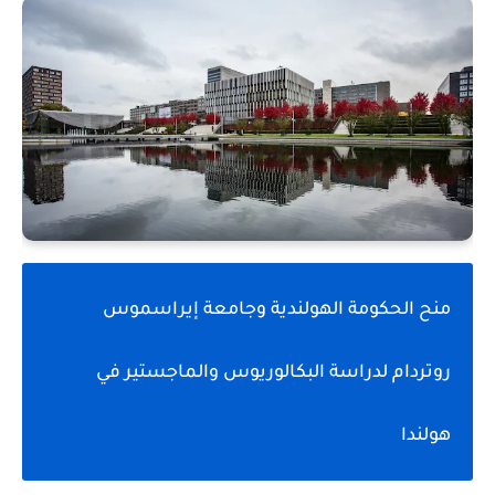
منح الحكومة الهولندية وجامعة إيراسموس
روتردام لدراسة البكالوريوس والماجستير في
هولندا