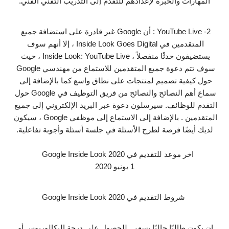
المهارات والخبرة لإعدادهم للتقدم إلى التدريب التقني الفني.
2- YouTube Live : أن Google غير قادرة على استضافة جميع 
المتقدمين في Inside Look Goes Digital ، إلا أنهم سوف 
يستضيفون حدثًا منفصلاً ، Inside Look: YouTube Live ، حيث 
سوف تتم دعوة جميع المتقدمين للاستماع من مهندسي Google 
حول كيفية تصميم لمنتجات على نطاق واسع كما بالإضافة إلى 
سماع أهم النصائح والنصائح من فريق التوظيف في Google حول 
التقدم للوظائف. سيرسلون دعوة عبر البريد الإلكتروني إلى جميع 
المتقدمين . بالإضافة إلى الاستماع إلى موظفي Google ، سيكون 
لديك أيضًا فرصة لطرح الأسئلة في جلسة أسئلة وأجوبة تفاعلية.
اخر موعد للتقديم في Google Inside Look 2020   
1 يونيو 2020
 شروط التقديم في Google Inside Look 2020
ان يكون طالبًا حاليًا يسعى  للحصول على درجة البكالوريوس أو 