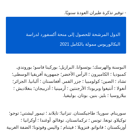
- توفير تذكرة طيران العودة سنويًا.
الدول المرشحة للحصول إلى منحة أكسفورد لدراسة 
البكالوريوس ممولة بالكامل 2021
البوسنة والهرسك؛ بوتسوانا. البرازيل؛ بوركينا فاسو؛ بوروندي. 
كمبوديا ؛ الكاميرون ؛ الرأس الأخضر؛ جمهورية أفريقيا الوسطى؛ 
تشاد ؛ الصين؛ كولومبيا ؛ جزر القمر. أفغانستان ؛ ألبانيا. الجزائر؛ 
أنغولا ؛ أنتيغوا وبربودا؛ الأرجنتين ؛ أرمينيا ؛ أذربيجان؛ بنغلاديش ؛ 
بيلاروسيا ؛ بليز. بنين. بوتان. بوليفيا.
سورينام. سوريا؛ طاجيكستان. تنزانيا؛ تايلاند ؛ تيمور ليشتي؛ توجو؛ 
توكيلاو. تونغا. تونس ؛ تركمانستان. توفالو. أوغندا ؛ أوكرانيا ؛ 
أوزبكستان ؛ فانواتو. فنزويلا ؛ فيتنام ؛ واليس وفوتونا؛ الضفة الغربية 