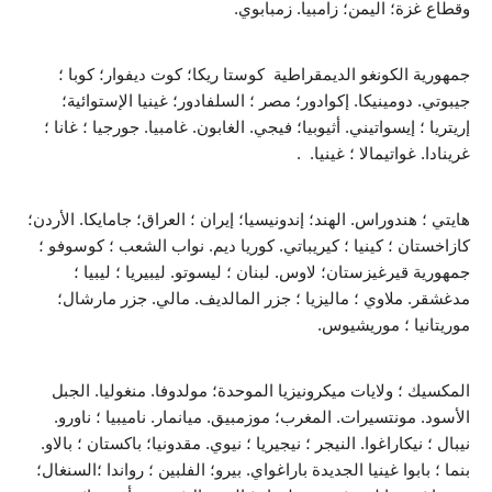
وقطاع غزة؛ اليمن؛ زامبيا. زمبابوي.
جمهورية الكونغو الديمقراطية  كوستا ريكا؛ كوت ديفوار؛ كوبا ؛ 
جيبوتي. دومينيكا. إكوادور؛ مصر ؛ السلفادور؛ غينيا الإستوائية؛ 
إريتريا ؛ إيسواتيني. أثيوبيا؛ فيجي. الغابون. غامبيا. جورجيا ؛ غانا ؛ 
غرينادا. غواتيمالا ؛ غينيا.  .
هايتي ؛ هندوراس. الهند؛ إندونيسيا؛ إيران ؛ العراق؛ جامايكا. الأردن؛ 
كازاخستان ؛ كينيا ؛ كيريباتي. كوريا ديم. نواب الشعب ؛ كوسوفو ؛ 
جمهورية قيرغيزستان؛ لاوس. لبنان ؛ ليسوتو. ليبيريا ؛ ليبيا ؛ 
مدغشقر. ملاوي ؛ ماليزيا ؛ جزر المالديف. مالي. جزر مارشال؛ 
موريتانيا ؛ موريشيوس.
المكسيك ؛ ولايات ميكرونيزيا الموحدة؛ مولدوفا. منغوليا. الجبل 
الأسود. مونتسيرات. المغرب؛ موزمبيق. ميانمار. ناميبيا ؛ ناورو. 
نيبال ؛ نيكاراغوا. النيجر ؛ نيجيريا ؛ نيوي. مقدونيا؛ باكستان ؛ بالاو. 
بنما ؛ بابوا غينيا الجديدة باراغواي. بيرو؛ الفلبين ؛ رواندا ؛السنغال؛ 