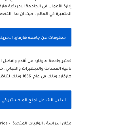
المتميزة في العالم ، حيث ان هذا الت
معلومات عن جامعة هارفارد الامريكي
هارفارد وذلك في عام  1636 وذلك لتناظر بين جامعتي كامبريدج وأوكسفورد في بريطانيا.
الدليل الشامل لمنح الماجستير في إد
مكان الدراسة : الولايات المتحدة  - United State Of America