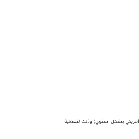
- تقدم الجامعة مبالغ مالية وذاك لمساعدات سوف تصل إلى 95 الف دولار أمريكي اي ما يعادل  (48 الف دولار أمريكي بشكل  سنوي) وذلك لتغطية 