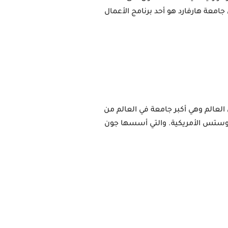
إدارة الأعمال في الجامعة الامريكية هارفارد 2021 في ماجستير في إدارة الأعمال الدولية ويعد هذا التخصص في جامعة هارفارد هو أحد برنامج الأعمال 
تعتبر جامعة هارفارد من أقدم وافضل الجامعات الأمريكية من ناحية التعليم ، وتعتبر احدى أقدم الجامعات في العالم وهي أكبر جامعة في العالم من 
ناحية المساحة والتجهيزات والمباني. حيث ان جامعة هارفارد يقع مكانها في كامبردج وذلك في وباية ماساتشوستس الأمريكية. والتي أسسها جون 