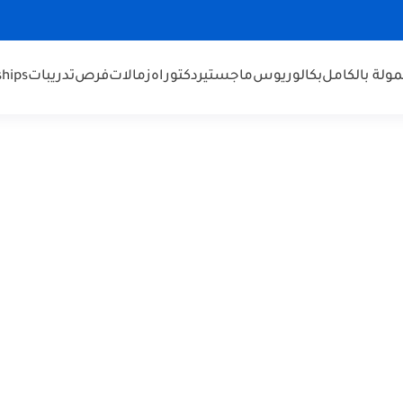
ولة بالكامل
بكالوريوس
ماجستير
دكتوراه
زمالات
فرص
تدريبات
ships