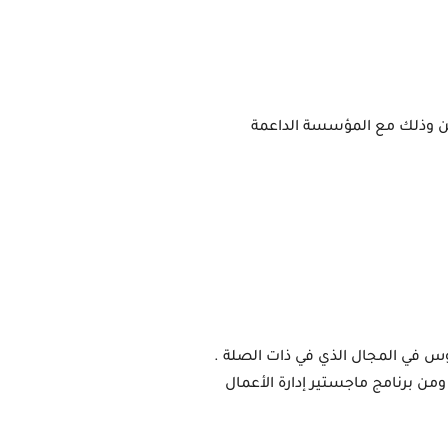
ويتعبر من المتوقع أن يكمل الباحثين المتفوقين هلال فترة التدريب المجانية والتي سوف تستمر لمدة شهرين وذلك مع المؤسسة الداعمة 
- يجب على المرشحين للمنحة  ان يكون لديهم خلفية أكاديمية جيدة وأن يكونوا قد اكملو برنامج درجة البكالوريوس في المجال الذي في ذات الصلة . 
وايضا يمكن للمرشحين التقديم بطلب الحصول على منح دراسية وذلط بعد تلقي او حصول على عرض القبول ومن برنامج ماجستير إدارة الأعمال 