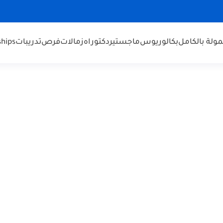
ولة بالكامل
بكالوريوس
ماجستير
دكتوراه
زمالات
فرص
تدريبات
ships