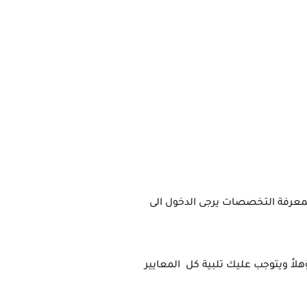
التخصصات المتوفرة في الجامعة : في درجة البكالوريوس يمكنك الحصول على أي تخصص تقدمه الجامعة ولمعرفة التخصصات يرجى الدخول الى 
ومن المعايير المقبولة في منحة University of Southern Indiana التي في حالة تطبيقها سوف تكون تكون مؤهلاً ويتوجب عليك تلبية كل  المعايير 