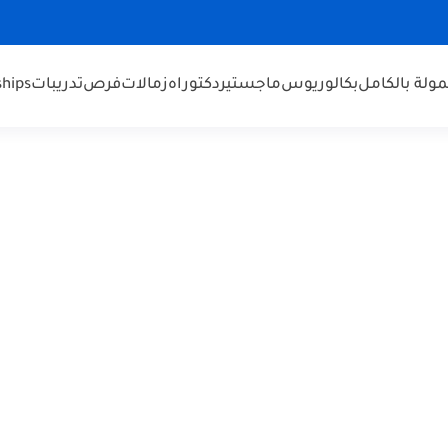
ولة بالكامل
بكالوريوس
ماجستير
دكتوراه
زمالات
فرص
تدريبات
ships