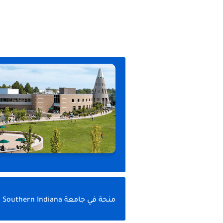
منحة في جامعة Southern Indiana لدراسة البكالوريوس 2022