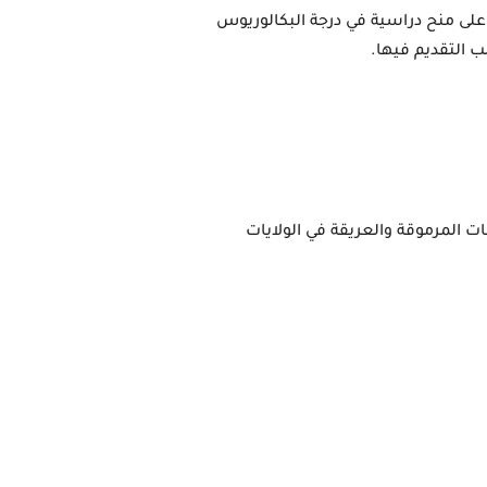
تقدم جامعة Southern Indiana منح دراسية للطلاب  من مختلف بلدان العالم وذلك بالتقديم بطلب الحصول على منح دراسية في درجة البكالوريوس 
تم تأسيس University of Southern Indiana وذلك في سنة 1965 حيث  تعتبر هذه الجامعة من افضل الجامعات المرموقة والعريقة في الولايات 